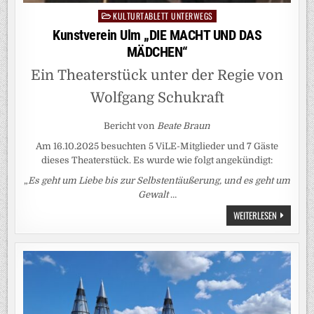
KULTURTABLETT UNTERWEGS
Posted
in
Kunstverein Ulm „DIE MACHT UND DAS
MÄDCHEN“
Ein Theaterstück unter der Regie von
Wolfgang Schukraft
Bericht von
Beate Braun
Am 16.10.2025 besuchten 5 ViLE-Mitglieder und 7 Gäste
dieses Theaterstück. Es wurde wie folgt angekündigt:
„
Es geht um Liebe bis zur Selbstentäußerung, und es geht um
Gewalt
…
KUNSTVERE
WEITERLESEN
ULM
„DIE
MACHT
UND
DAS
MÄDCHEN“