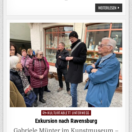
ZUR
WEITERLESEN
AKTUELLEN
AUSGABE
DES
LERNCAFES
KULTURTABLETT UNTERWEGS
Posted
in
Exkursion nach Ravensburg
Gabriele Münter im Kunstmuseum –