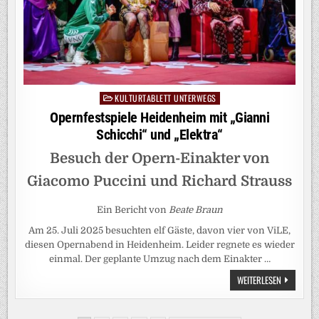
KULTURTABLETT UNTERWEGS
Posted
in
Opernfestspiele Heidenheim mit „Gianni
Schicchi“ und „Elektra“
Besuch der Opern-Einakter von
Giacomo Puccini und Richard Strauss
Ein Bericht von
Beate Braun
Am 25. Juli 2025 besuchten elf Gäste, davon vier von ViLE,
diesen Opernabend in Heidenheim. Leider regnete es wieder
einmal. Der geplante Umzug nach dem Einakter …
OPERNFEST
WEITERLESEN
HEIDENHEI
MIT
„GIANNI
SCHICCHI“