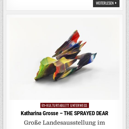
BEGEGNUN
WEITERLESEN
BONN
KULTURTABLETT UNTERWEGS
Posted
in
Katharina Grosse – THE SPRAYED DEAR
Große Landesausstellung im