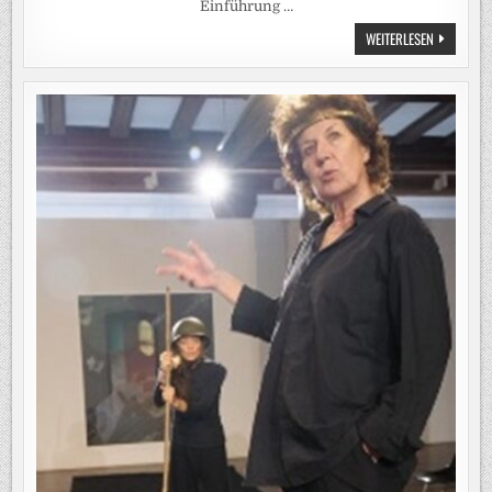
Einführung …
GISELLE
WEITERLESEN
–
EIN
BALLETT
IM
THEATER
ULM