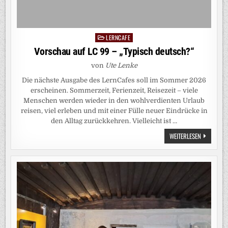
LERNCAFE
Posted
in
Vorschau auf LC 99 – „Typisch deutsch?“
von
Ute Lenke
Die nächste Ausgabe des LernCafes soll im Sommer 2026
erscheinen. Sommerzeit, Ferienzeit, Reisezeit – viele
Menschen werden wieder in den wohlverdienten Urlaub
reisen, viel erleben und mit einer Fülle neuer Eindrücke in
den Alltag zurückkehren. Vielleicht ist …
VORSCHAU
WEITERLESEN
AUF
LC
99
–
„TYPISCH
DEUTSCH?