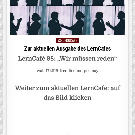
LERNCAFE
Posted
in
Zur aktuellen Ausgabe des LernCafes
LernCafé 98: „Wir müssen reden“
wal_172619-free-license-pixabay
Weiter zum aktuellen LernCafe: auf
das Bild klicken
…