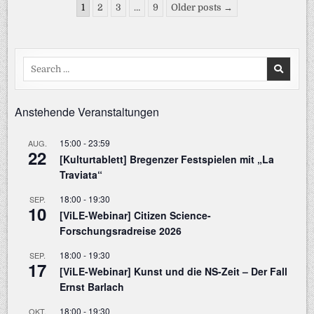
Seitennummerierung
UND
1
2
3
…
9
Older posts →
„ELEKTRA“
der
Beiträge
Search
for:
Anstehende Veranstaltungen
15:00
-
23:59
AUG.
22
[Kulturtablett] Bregenzer Festspielen mit „La
Traviata“
18:00
-
19:30
SEP.
10
[ViLE-Webinar] Citizen Science-
Forschungsradreise 2026
18:00
-
19:30
SEP.
17
[ViLE-Webinar] Kunst und die NS-Zeit – Der Fall
Ernst Barlach
18:00
-
19:30
OKT.