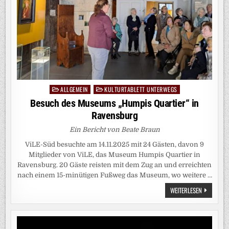
ALLGEMEIN
KULTURTABLETT UNTERWEGS
Posted
in
Besuch des Museums „Humpis Quartier“ in
Ravensburg
Ein Bericht von Beate Braun
ViLE-Süd besuchte am 14.11.2025 mit 24 Gästen, davon 9
Mitglieder von ViLE, das Museum Humpis Quartier in
Ravensburg. 20 Gäste reisten mit dem Zug an und erreichten
nach einem 15-minütigen Fußweg das Museum, wo weitere …
BESUCH
WEITERLESEN
DES
MUSEUMS
„HUMPIS
QUARTIER“
IN