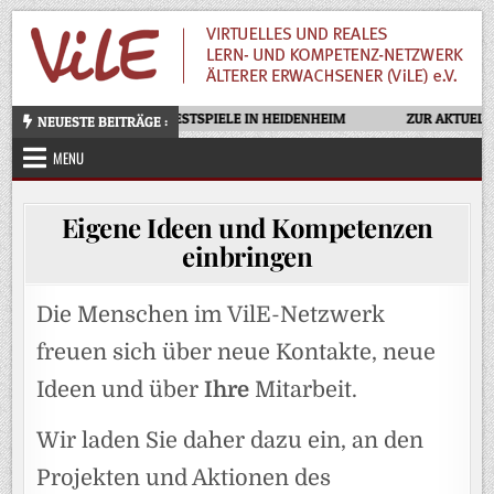
Skip
to
content
OTELLO – OPERNFESTSPIELE IN HEIDENHEIM
ZUR AKTUELLE
NEUESTE BEITRÄGE :
MENU
Eigene Ideen und Kompetenzen
einbringen
Die Menschen im VilE-Netzwerk
freuen sich über neue Kontakte, neue
Ideen und über
Ihre
Mitarbeit.
Wir laden Sie daher dazu ein, an den
Projekten und Aktionen des