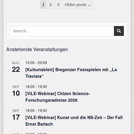
UND
Seitennummerierung
DEN
1
2
3
Older posts →
ELEKTRISC
der
MIXER
Beiträge
Search
for:
Anstehende Veranstaltungen
15:00
-
23:59
AUG.
22
[Kulturtablett] Bregenzer Festspielen mit „La
Traviata“
18:00
-
19:30
SEP.
10
[ViLE-Webinar] Citizen Science-
Forschungsradreise 2026
18:00
-
19:30
SEP.
17
[ViLE-Webinar] Kunst und die NS-Zeit – Der Fall
Ernst Barlach