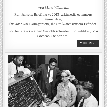
von Mona Willmann
Rumänische Briefmarke 2013 (wikimedia commons
gemeinfrei)
Ihr Vater war Bauingenieur, ihr Großvater war ein Erfinder .
1858 heiratete sie einen Gerichtsschreiber und Politiker, W. A.
Cochran. Sie nannte …
SIE
WEITERLESEN
ERFAND
DEN
ERSTEN
GESCHIRR