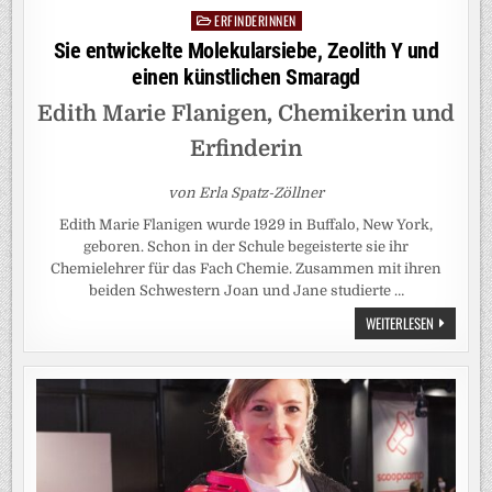
ERFINDERINNEN
Posted
in
Sie entwickelte Molekularsiebe, Zeolith Y und
einen künstlichen Smaragd
Edith Marie Flanigen, Chemikerin und
Erfinderin
von Erla Spatz-Zöllner
Edith Marie Flanigen wurde 1929 in Buffalo, New York,
geboren. Schon in der Schule begeisterte sie ihr
Chemielehrer für das Fach Chemie. Zusammen mit ihren
beiden Schwestern Joan und Jane studierte …
SIE
WEITERLESEN
ENTWICKEL
MOLEKULAR
ZEOLITH
Y
UND
EINEN
KÜNSTLICH
SMARAGD