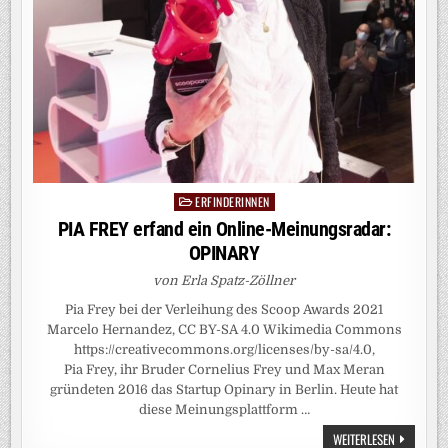
ERFINDERINNEN
Posted
in
PIA FREY erfand ein Online-Meinungsradar:
OPINARY
von Erla Spatz-Zöllner
Pia Frey bei der Verleihung des Scoop Awards 2021
Marcelo Hernandez, CC BY-SA 4.0 Wikimedia Commons
https://creativecommons.org/licenses/by-sa/4.0,
Pia Frey, ihr Bruder Cornelius Frey und Max Meran
gründeten 2016 das Startup Opinary in Berlin. Heute hat
diese Meinungsplattform …
PIA
WEITERLESEN