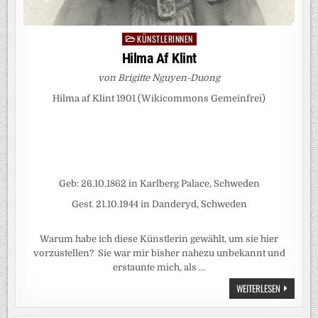
KÜNSTLERINNEN
Posted
in
Hilma Af Klint
von Brigitte Nguyen-Duong
Hilma af Klint 1901 (Wikicommons Gemeinfrei)
Geb: 26.10.1862 in Karlberg Palace, Schweden
Gest. 21.10.1944 in Danderyd, Schweden
Warum habe ich diese Künstlerin gewählt, um sie hier
vorzustellen? Sie war mir bisher nahezu unbekannt und
erstaunte mich, als …
HILMA
WEITERLESEN
AF
KLINT