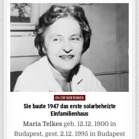
INE D
ER E
RSTEN C
OMPUTERFR
U
ND D
IE E
RSTE M
ODERNE P
ROGRAMMI
ERFINDERINNEN
Posted
in
Sie baute 1947 das erste solarbeheizte
Einfamilienhaus
Maria Telkes
geb. 12.12. 1900 in
Budapest, gest. 2.12. 1995 in Budapest