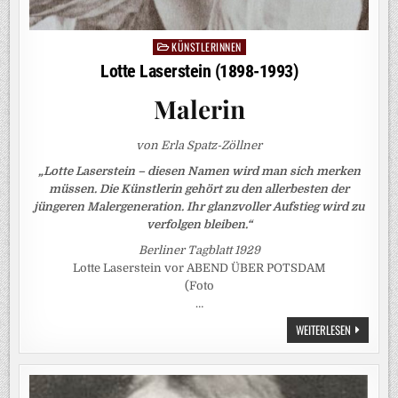
KÜNSTLERINNEN
Posted
in
Lotte Laserstein (1898-1993)
Malerin
von Erla Spatz-Zöllner
„Lotte Laserstein – diesen Namen wird man sich merken
müssen. Die Künstlerin gehört zu den allerbesten der
jüngeren Malergeneration. Ihr glanzvoller Aufstieg wird zu
verfolgen bleiben.“
Berliner Tagblatt 1929
Lotte Laserstein vor ABEND ÜBER POTSDAM
(Foto
…
LOTTE
WEITERLESEN
LASERSTEI
(1898-
1993)