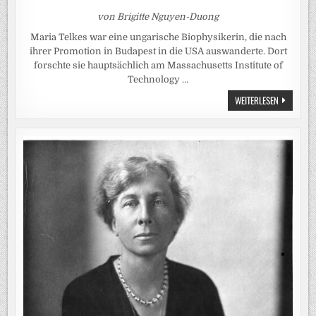
von Brigitte Nguyen-Duong
Maria Telkes war eine ungarische Biophysikerin, die nach
ihrer Promotion in Budapest in die USA auswanderte. Dort
forschte sie hauptsächlich am Massachusetts Institute of
Technology …
SIE
WEITERLESEN
BAUTE
1947
DAS
ERSTE
SOLARBEHE
EINFAMILI