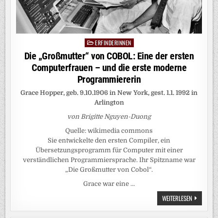
ERFINDERINNEN
Posted
in
Die „Großmutter“ von COBOL: Eine der ersten
Computerfrauen – und die erste moderne
Programmiererin
Grace Hopper, geb. 9.10.1906 in New York, gest. 1.1. 1992 in
Arlington
von Brigitte Nguyen-Duong
Quelle: wikimedia commons
Sie entwickelte den ersten Compiler, ein
Übersetzungsprogramm für Computer mit einer
verständlichen Programmiersprache. Ihr Spitzname war
„Die Großmutter von Cobol“.
Grace war eine …
DIE
WEITERLESEN
„GROSSMUTT
ON C
OBOL: E