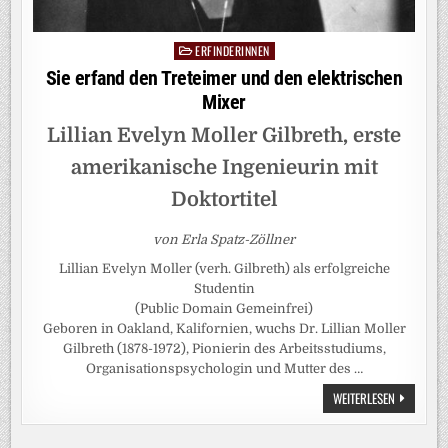
ERFINDERINNEN
Posted
in
Sie erfand den Treteimer und den elektrischen
Mixer
Lillian Evelyn Moller Gilbreth, erste
amerikanische Ingenieurin mit
Doktortitel
von Erla Spatz-Zöllner
Lillian Evelyn Moller (verh. Gilbreth) als erfolgreiche
Studentin
(Public Domain Gemeinfrei)
Geboren in Oakland, Kalifornien, wuchs Dr. Lillian Moller
Gilbreth (1878-1972), Pionierin des Arbeitsstudiums,
Organisationspsychologin und Mutter des …
SIE
WEITERLESEN
ERFAND
DEN
TRETEIMER