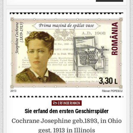
FREY
ERFAND
EIN
ONLINE-
MEINUNGS
OPINARY
ERFINDERINNEN
Posted
in
Sie erfand den ersten Geschirrspüler
Cochrane Josephine geb.1893, in Ohio
gest. 1913 in Illinois