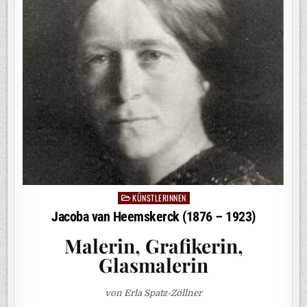
KÜNSTLERINNEN
Posted
in
Jacoba van Heemskerck (1876 – 1923)
Malerin, Grafikerin,
Glasmalerin
von Erla Spatz-Zöllner