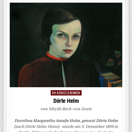
KÜNSTLERINNEN
Posted
in
Dörte Helm
von Sibylle Beck-von Goetz
Dorothea Margarethe Amalie Helm, gennnt Dörte Helm
(auch Dörte Helm-Heise), wurde am 3. Dezember 1898 in