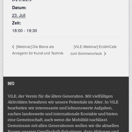
Datum:
23. Juli
Zeit:
18:00 - 19:30
[ViLE-Webinar] ErzählCafe
[Webinar] Die Biene als
Anregerin für Kunst und Technik
zum Sommerurlaub
INFO
ViLE, der Verein für die ältere Generation. Mit vielfältigen
Aktivitäten bewahren wir unsere Potentiale im Alter. In ViLE
bearbeiten wir interessante und lohnenswerte Aufgaben,
suchen landesweite und internationale Kontakte und bieten
eine Gemeinschaft, auch wenn die Mobilität nachlässt.
Gemeinsam mit allen Generationen wollen wir die aktuellen
Fragen unserer Gesellschaft diskutieren, dazu Aktionen und