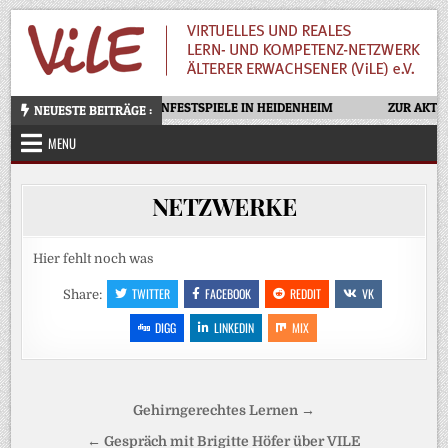
Skip
to
content
OTELLO – OPERNFESTSPIELE IN HEIDENHEIM
ZUR AKTUE
NEUESTE BEITRÄGE :
MENU
NETZWERKE
Hier fehlt noch was
TWITTER
FACEBOOK
REDDIT
VK
Share:
DIGG
LINKEDIN
MIX
Beitragsnavigation
Gehirngerechtes Lernen →
← Gespräch mit Brigitte Höfer über VILE