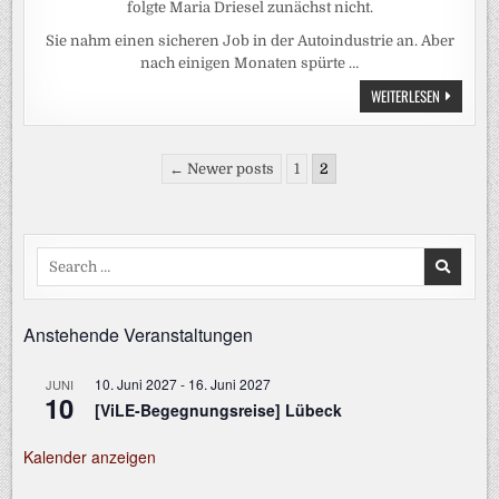
folgte Maria Driesel zunächst nicht.
Sie nahm einen sicheren Job in der Autoindustrie an. Aber
nach einigen Monaten spürte …
MEHR
WEITERLESEN
SICHERHEI
BEIM
VERSAND
VON
Seitennummerierung
LABORPRO
← Newer posts
1
2
der
Beiträge
Search
for:
Anstehende Veranstaltungen
10. Juni 2027
-
16. Juni 2027
JUNI
10
[ViLE-Begegnungsreise] Lübeck
Kalender anzeigen