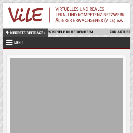
Skip
to
content
OTELLO – OPERNFESTSPIELE IN HEIDENHEIM
ZUR AKTUELLE
NEUESTE BEITRÄGE :
MENU