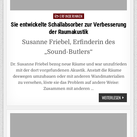
ERFINDERINNEN
Posted
in
Sie entwickelte Schallabsorber zur Verbesserung
der Raumakustik
Susanne Friebel, Erfinderin des
„Sound-Butlers“
Dr. Susanne Friebel bezog neue Räume und war unzufrieden
mit der dort vorgefundenen Akustik. Anstatt die Räume
deswegen umzubauen oder mit anderen Wandmaterialien
zu versehen, löste sie das Problem auf andere Weise:
Zusammen mit anderen …
SIE
WEITERLESEN
ENTWICKEL
SCHALLAB
ZUR
VERBESSE
DER
RAUMAKUS