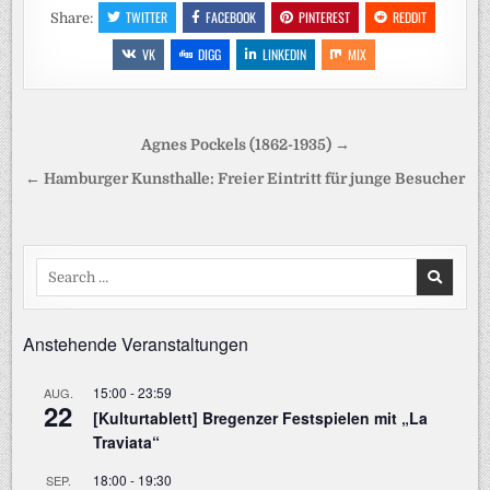
TWITTER
FACEBOOK
PINTEREST
REDDIT
Share:
VK
DIGG
LINKEDIN
MIX
Beitragsnavigation
Agnes Pockels (1862-1935) →
← Hamburger Kunsthalle: Freier Eintritt für junge Besucher
Search
for:
Anstehende Veranstaltungen
15:00
-
23:59
AUG.
22
[Kulturtablett] Bregenzer Festspielen mit „La
Traviata“
18:00
-
19:30
SEP.