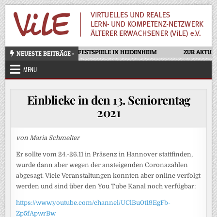
Skip
to
content
OTELLO – OPERNFESTSPIELE IN HEIDENHEIM
ZUR AKTUELL
NEUESTE BEITRÄGE :
MENU
Einblicke in den 13. Seniorentag
2021
von Maria Schmelter
Er sollte vom 24.-26.11 in Präsenz in Hannover stattfinden,
wurde dann aber wegen der ansteigenden Coronazahlen
abgesagt. Viele Veranstaltungen konnten aber online verfolgt
werden und sind über den You Tube Kanal noch verfügbar:
https://www.youtube.com/channel/UClBu0t19EgFb-
Zp5fApwrBw