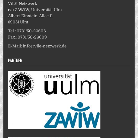
ViLE-Netzwerk
c/o ZAWiW, Universität Ulm
Albert-Einstein-Allee 11
89081 Ulm
Tel.: 0731/50-26606
Fax.: 0731/50-26609
E-Mail:
info@vile-netzwerk.de
PARTNER