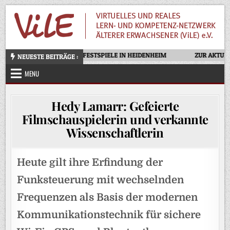
Skip
to
content
OTELLO – OPERNFESTSPIELE IN HEIDENHEIM
ZUR AKTUELL
NEUESTE BEITRÄGE :
MENU
Hedy Lamarr: Gefeierte
Filmschauspielerin und verkannte
Wissenschaftlerin
Heute gilt ihre
Erfindung der
Funksteuerung mit wechselnden
Frequenzen als Basis der modernen
Kommunikationstechnik für sichere