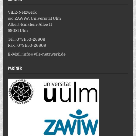
ViLE-Netzwerk
c/o ZAWiW, Universität Ulm
Albert-Einstein-Allee 11
89081 Ulm
Tel.: 0731/50-26606
Fax.: 0731/50-26609
E-Mail:
info@vile-netzwerk.de
PARTNER