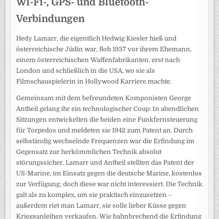
Wi-Fi-, GPS- und Bluetooth-
Verbindungen
Hedy Lamarr, die eigentlich Hedwig Kiesler hieß und
österreichische Jüdin war, floh 1937 vor ihrem Ehemann,
einem österreichischen Waffenfabrikanten, erst nach
London und schließlich in die USA, wo sie als
Filmschauspielerin in Hollywood Karriere machte.
Gemeinsam mit dem befreundeten Komponisten George
Antheil gelang ihr ein technologischer Coup: In abendlichen
Sitzungen entwickelten die beiden eine Funkfernsteuerung
für Torpedos und meldeten sie 1942 zum Patent an. Durch
selbständig wechselnde Frequenzen war die Erfindung im
Gegensatz zur herkömmlichen Technik absolut
störungssicher. Lamarr und Antheil stellten das Patent der
US-Marine, im Einsatz gegen die deutsche Marine, kostenlos
zur Verfügung; doch diese war nicht interessiert. Die Technik
galt als zu komplex, um sie praktisch einzusetzen –
außerdem riet man Lamarr, sie solle lieber Küsse gegen
Kriegsanleihen verkaufen. Wie bahnbrechend die Erfindung