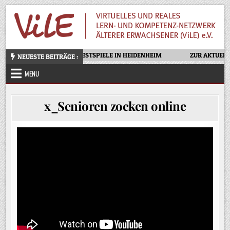
Skip
to
content
OTELLO – OPERNFESTSPIELE IN HEIDENHEIM
ZUR AKTUELLE
NEUESTE BEITRÄGE :
MENU
x_Senioren zocken online