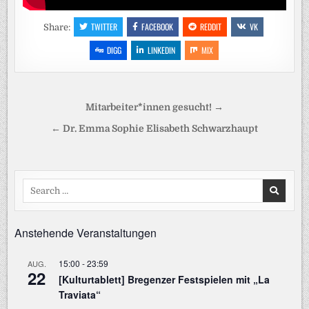
TWITTER
FACEBOOK
REDDIT
VK
Share:
DIGG
LINKEDIN
MIX
Beitragsnavigation
Mitarbeiter*innen gesucht! →
← Dr. Emma Sophie Elisabeth Schwarzhaupt
Search
for:
Anstehende Veranstaltungen
15:00
-
23:59
AUG.
22
[Kulturtablett] Bregenzer Festspielen mit „La
Traviata“