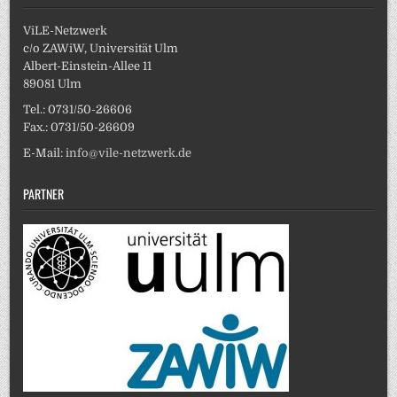
ViLE-Netzwerk
c/o ZAWiW, Universität Ulm
Albert-Einstein-Allee 11
89081 Ulm
Tel.: 0731/50-26606
Fax.: 0731/50-26609
E-Mail:
info@vile-netzwerk.de
PARTNER