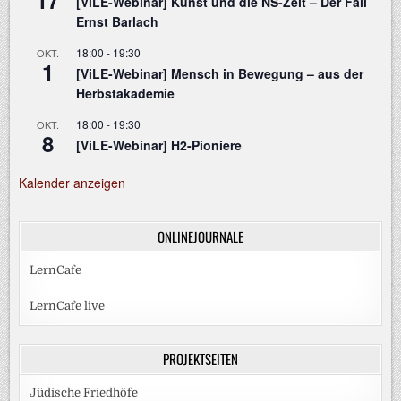
17
[ViLE-Webinar] Kunst und die NS-Zeit – Der Fall
Ernst Barlach
18:00
-
19:30
OKT.
1
[ViLE-Webinar] Mensch in Bewegung – aus der
Herbstakademie
18:00
-
19:30
OKT.
8
[ViLE-Webinar] H2-Pioniere
Kalender anzeigen
ONLINEJOURNALE
LernCafe
LernCafe live
PROJEKTSEITEN
Jüdische Friedhöfe