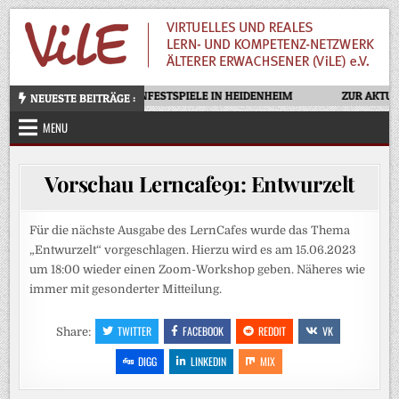
Skip
to
content
OTELLO – OPERNFESTSPIELE IN HEIDENHEIM
ZUR AKTUEL
NEUESTE BEITRÄGE :
MENU
Vorschau Lerncafe91: Entwurzelt
Für die nächste Ausgabe des LernCafes wurde das Thema
„Entwurzelt“ vorgeschlagen. Hierzu wird es am 15.06.2023
um 18:00 wieder einen Zoom-Workshop geben. Näheres wie
immer mit gesonderter Mitteilung.
TWITTER
FACEBOOK
REDDIT
VK
Share:
DIGG
LINKEDIN
MIX