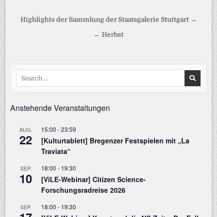
Beitragsnavigation
Highlights der Sammlung der Staatsgalerie Stuttgart →
← Herbst
Search
for:
Anstehende Veranstaltungen
15:00
-
23:59
AUG.
22
[Kulturtablett] Bregenzer Festspielen mit „La
Traviata“
18:00
-
19:30
SEP.
10
[ViLE-Webinar] Citizen Science-
Forschungsradreise 2026
18:00
-
19:30
SEP.