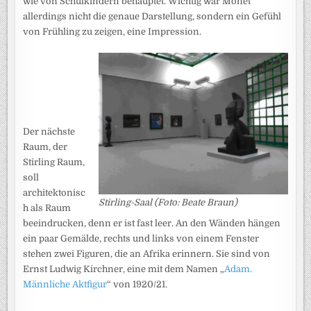
wie von Schulkindern behauptet. Wichtig war Monet
allerdings nicht die genaue Darstellung, sondern ein Gefühl
von Frühling zu zeigen, eine Impression.
Der nächste
Raum, der
Stirling Raum,
soll
architektonisc
Stirling-Saal (Foto: Beate Braun)
h als Raum
beeindrucken, denn er ist fast leer. An den Wänden hängen
ein paar Gemälde, rechts und links von einem Fenster
stehen zwei Figuren, die an Afrika erinnern. Sie sind von
Ernst Ludwig Kirchner, eine mit dem Namen „
Adam.
Männliche Aktfigur
“ von 1920/21.