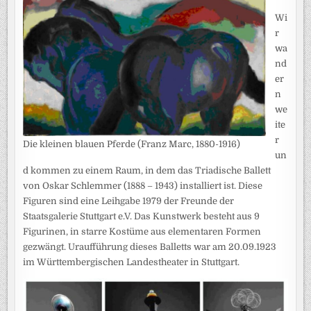
Wi
r
wa
nd
er
n
we
ite
r
Die kleinen blauen Pferde (Franz Marc, 1880-1916)
un
d kommen zu einem Raum, in dem das Triadische Ballett
von Oskar Schlemmer (1888 – 1943) installiert ist. Diese
Figuren sind eine Leihgabe 1979 der Freunde der
Staatsgalerie Stuttgart e.V. Das Kunstwerk besteht aus 9
Figurinen, in starre Kostüme aus elementaren Formen
gezwängt. Uraufführung dieses Balletts war am 20.09.1923
im Württem­bergischen Landestheater in Stuttgart.