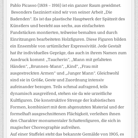
Pablo Picasso (1838 – 1916) ist ein ganzer Raum gewidmet.
Besonders fasziniert sind wir von seiner Arbeit „Die
Badenden“. Es ist das plastische Hauptwerk der Spätzeit des
Künstlers und besteht aus sechs, aus einfachsten
Fundstücken montierten, teilweise bemalten und durch
Einritzungen bearbeiteten Holzfiguren. Diese Figuren bilden
ein Ensemble von urtümlicher Expressivität. Jede Gestalt
hat ihr individuelles Gepräge, das auch in ihrem Namen zum
Ausdruck kommt: „Taucherin“, „Mann mit gefalteten
Händen“, „Brunnen-Mann“, „Kind“, „Frau mit
ausgestreckten Armen“ und „Junger Mann“. Gleichwohl
sind sie in Größe, Geste und Zuordnung intensiv
aufeinander bezogen. Teils schmal aufragend, teils
dynamisch ausgreifend, stehen sie da wie urzeitliche
Kultfiguren. Die konstruktive Strenge der kubistischen
Formen, kombiniert mit dem abgenutzten Material und der
formelhaft ausgeschnittenen Flächigkeit, verleihen ihnen
den Charakter monumentaler Schattenfiguren, die sich in
magischer Choreographie aufreihen.
Auf einer Staffelei steht das bekannte Gemälde von 1905, es