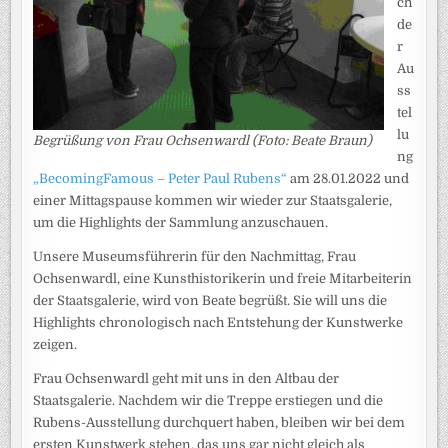
ch
de
r
Au
ss
tel
lu
Begrüßung von Frau Ochsenwardl (Foto: Beate Braun)
ng
„BecomingFamous – Peter Paul Rubens“
am 28.01.2022 und
einer Mittagspause kommen wir wieder zur Staatsgalerie,
um die Highlights der Sammlung anzuschauen.
Unsere Museumsführerin für den Nachmittag, Frau
Ochsenwardl, eine Kunsthistorikerin und freie Mitarbeiterin
der Staatsgalerie, wird von Beate begrüßt. Sie will uns die
Highlights chronologisch nach Entstehung der Kunstwerke
zeigen.
Frau Ochsenwardl geht mit uns in den Altbau der
Staatsgalerie. Nachdem wir die Treppe erstiegen und die
Rubens-Ausstellung durchquert haben, bleiben wir bei dem
ersten Kunstwerk stehen, das uns gar nicht gleich als