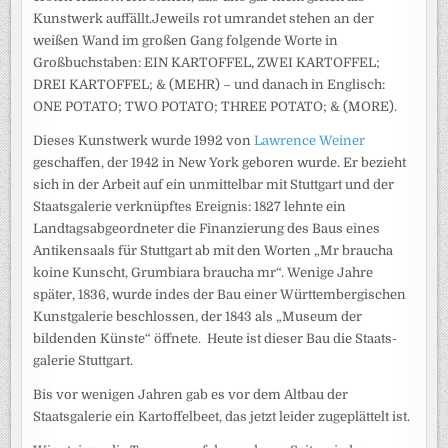
Kunstwerk auffällt.Jeweils rot umrandet stehen an der
weißen Wand im großen Gang folgende Worte in
Großbuchstaben: EIN KARTOFFEL, ZWEI KARTOFFEL;
DREI KARTOFFEL; & (MEHR) – und danach in Englisch:
ONE POTATO; TWO POTATO; THREE POTATO; & (MORE).
Dieses Kunstwerk wurde 1992 von
Lawrence Weiner
geschaffen, der 1942 in New York geboren wurde. Er bezieht
sich in der Arbeit auf ein unmittelbar mit Stuttgart und der
Staatsgalerie verknüpftes Ereignis: 1827 lehnte ein
Landtagsabgeordneter die Finanzierung des Baus eines
Antikensaals für Stuttgart ab mit den Worten „Mr braucha
koine Kunscht, Grumbiara braucha mr“. Wenige Jahre
später, 1836, wurde indes der Bau einer Württem­bergischen
Kunstgalerie be­schlossen, der 1843 als „Museum der
bildenden Künste“ öffnete. Heute ist dieser Bau die Staats­
galerie Stuttgart.
Bis vor wenigen Jahren gab es vor dem Altbau der
Staatsgalerie ein Kartoffelbeet, das jetzt leider zugeplättelt ist.