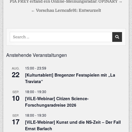
Beitragsnavigation
PIA FREY erfand ein Online-Meinungsradar: OPINARY →
← Vorschau Lerncafe91: Entwurzelt
Search
for:
Anstehende Veranstaltungen
15:00
-
23:59
AUG.
22
[Kulturtablett] Bregenzer Festspielen mit „La
Traviata“
18:00
-
19:30
SEP.
10
[ViLE-Webinar] Citizen Science-
Forschungsradreise 2026
18:00
-
19:30
SEP.
17
[ViLE-Webinar] Kunst und die NS-Zeit – Der Fall
Ernst Barlach