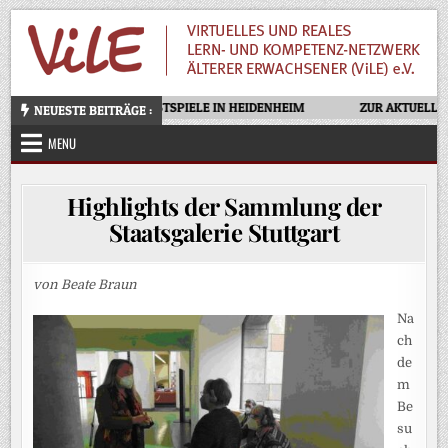
Skip
to
content
OTELLO – OPERNFESTSPIELE IN HEIDENHEIM
ZUR AKTUELLEN AUS
NEUESTE BEITRÄGE :
MENU
Highlights der Sammlung der
Staatsgalerie Stuttgart
von Beate Braun
Na
ch
de
m
Be
su