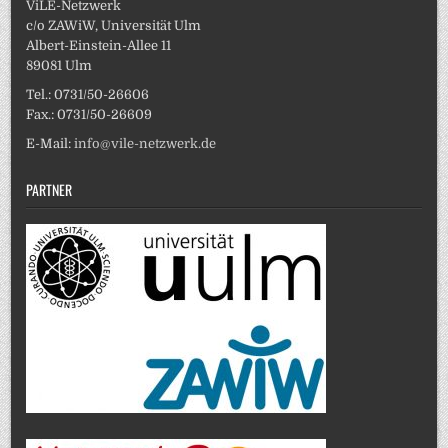
ViLE-Netzwerk
c/o ZAWiW, Universität Ulm
Albert-Einstein-Allee 11
89081 Ulm
Tel.: 0731/50-26606
Fax.: 0731/50-26609
E-Mail:
info@vile-netzwerk.de
PARTNER