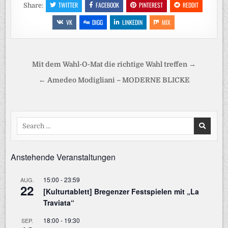
TWITTER
FACEBOOK
PINTEREST
REDDIT
Share:
VK
DIGG
LINKEDIN
MIX
Beitragsnavigation
Mit dem Wahl-O-Mat die richtige Wahl treffen →
← Amedeo Modigliani – MODERNE BLICKE
Search
for:
Anstehende Veranstaltungen
15:00
-
23:59
AUG.
22
[Kulturtablett] Bregenzer Festspielen mit „La
Traviata“
18:00
-
19:30
SEP.