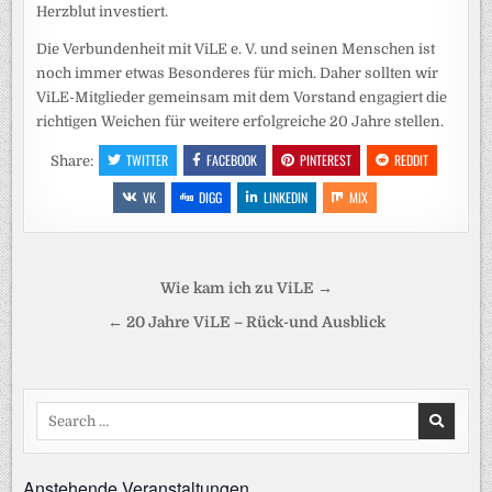
Herzblut investiert.
Die Verbundenheit mit ViLE e. V. und seinen Menschen ist
noch immer etwas Besonderes für mich. Daher sollten wir
ViLE-Mitglieder gemeinsam mit dem Vorstand engagiert die
richtigen Weichen für weitere erfolgreiche 20 Jahre stellen.
TWITTER
FACEBOOK
PINTEREST
REDDIT
Share:
VK
DIGG
LINKEDIN
MIX
Beitragsnavigation
Wie kam ich zu ViLE →
← 20 Jahre ViLE – Rück-und Ausblick
Search
for:
Anstehende Veranstaltungen