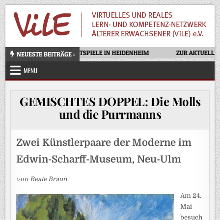
Skip
to
content
OTELLO – OPERNFESTSPIELE IN HEIDENHEIM
ZUR AKTUELLEN A
NEUESTE BEITRÄGE :
MENU
GEMISCHTES DOPPEL: Die Molls
und die Purrmanns
Zwei Künstlerpaare der Moderne im
Edwin-Scharff-Museum, Neu-Ulm
von Beate Braun
Am 24.
Mai
besuch