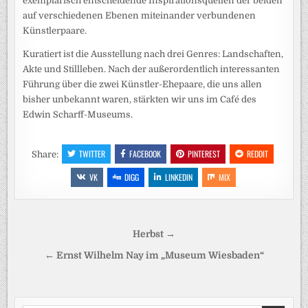
exemplarisch entscheidende Inspirationsquellen der beiden
auf verschiedenen Ebenen miteinander verbundenen
Künstlerpaare.
Kuratiert ist die Ausstellung nach drei Genres: Landschaften,
Akte und Stillleben. Nach der außerordentlich interessanten
Führung über die zwei Künstler-Ehepaare, die uns allen
bisher unbekannt waren, stärkten wir uns im Café des
Edwin Scharff-Museums.
TWITTER
FACEBOOK
PINTEREST
REDDIT
Share:
VK
DIGG
LINKEDIN
MIX
Beitragsnavigation
Herbst →
← Ernst Wilhelm Nay im „Museum Wiesbaden“