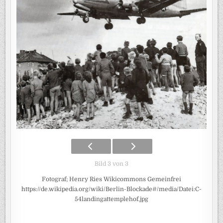
Bild 3 von 3
Fotograf; Henry Ries Wikicommons Gemeinfrei
https://de.wikipedia.org/wiki/Berlin-Blockade#/media/Datei:C-
54landingattemplehof.jpg