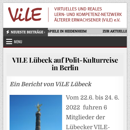
Skip
to
content
OTELLO – OPERNFESTSPIELE IN HEIDENHEIM
ZUR AKTUELLEN AUSGA
NEUESTE BEITRÄGE :
MENU
VILE Lübeck auf Polit-Kulturreise
in Berlin
Ein Bericht von ViLE Lübeck
Vom 22.6. bis 24. 6.
2022 fuhren 6
Mitglieder der
Lübecker VILE-