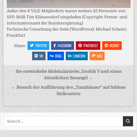
Außer den 6 ViLE-Mitgliedern waren weitere 25 Personen von
SPD-MdB Tim Klüssendorf eingeladen (Copyright: Presse- und
Informationsamt der Bundesregierung)
Technische Umsetzung der Seite (WordPress): Michael Scheier,
Frankfurt
TWITTER
FACEBOOK
PINTEREST
REDDIT
Share:
VK
DIGG
LINKEDIN
MIX
Beitragsnavigation
Sie entwickelte Molekularsiebe, Zeolith Y und einen
künstlichen Smaragd →
← Besuch der Aufführung des „Tannhäuser“ auf Schloss
Hellenstein
Search
for: