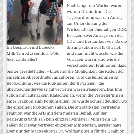
Nach längerem Warten waren
wir um 17 Uhr dran. Die
Tagesordnung war ein Antrag
zur Unterstützung der
Wirtschaft der ehemaligen DDR.
Es lagen zwei Anträge von der
CDU und Der Linken vor. Da die
Sitzung schon seit 15 Uhr lief,
Im Gespräch mit Lübecks
und man nicht wusste, wie die
MdB Tim Klüssendorf (Foto:
Vorlagen waren, und wie die
Axel Cantstetter)
verschiedenen Fraktionen dazu
bisher geredet hatten – blieb nur die Möglichkeit, die Reden der
einzelnen Abgeordneten anzuhören. Und die teilnehmende
Beobachtung , wie die Fraktionen der 6 Parteien , die
überraschenderweise gut vertreten waren ,reagieren. Das fing
schon mit lautstarkem Klatschen an, wenn die Vertreter/innen
einer Fraktion zum Podium eilten. So wurde schnell deutlich, wo
die einzelnen Fraktionen saßen. Die am stärksten vertretene
Fraktion war die AfD mit dem meisten Beifall. Auf der
Regierungsbank saß kein einziger Minister / Ministerin. Es
saßen dort zwar Vertreter einzelner Ministerien, geredet hatte
aber nur der Staatssekretär Dr. Wolfgang Stein für die Koalition.