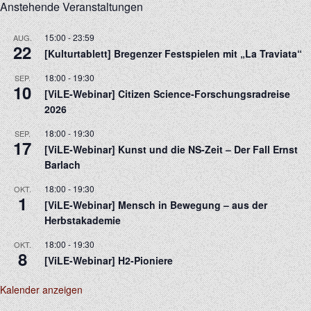
Anstehende Veranstaltungen
15:00
-
23:59
AUG.
22
[Kulturtablett] Bregenzer Festspielen mit „La Traviata“
18:00
-
19:30
SEP.
10
[ViLE-Webinar] Citizen Science-Forschungsradreise
2026
18:00
-
19:30
SEP.
17
[ViLE-Webinar] Kunst und die NS-Zeit – Der Fall Ernst
Barlach
18:00
-
19:30
OKT.
1
[ViLE-Webinar] Mensch in Bewegung – aus der
Herbstakademie
18:00
-
19:30
OKT.
8
[ViLE-Webinar] H2-Pioniere
Kalender anzeigen