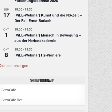
Forschungsradreise 2026
18:00
-
19:30
SEP.
17
[ViLE-Webinar] Kunst und die NS-Zeit –
Der Fall Ernst Barlach
18:00
-
19:30
OKT.
1
[ViLE-Webinar] Mensch in Bewegung –
aus der Herbstakademie
18:00
-
19:30
OKT.
8
[ViLE-Webinar] H2-Pioniere
N
Kalender anzeigen
ONLINEJOURNALE
LernCafe
LernCafe live