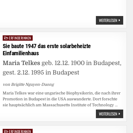
DIE
WEITERLESEN
„GROSSMUT
ON C
OBOL: E
INE D
ERFINDERINNEN
Posted
ER E
RSTEN C
in
Sie baute 1947 das erste solarbeheizte
OMPUTERF
U
Einfamilienhaus
ND D
IE E
RSTE M
Maria Telkes
geb. 12.12. 1900 in Budapest,
ODERNE P
ROGRAMMI
gest. 2.12. 1995 in Budapest
von Brigitte Nguyen-Duong
Maria Telkes war eine ungarische Biophysikerin, die nach ihrer
Promotion in Budapest in die USA auswanderte. Dort forschte
sie hauptsächlich am Massachusetts Institute of Technology …
SIE
WEITERLESEN
BAUTE
1947
DAS
ERSTE
ERFINDERINNEN
Posted
SOLARBEHE