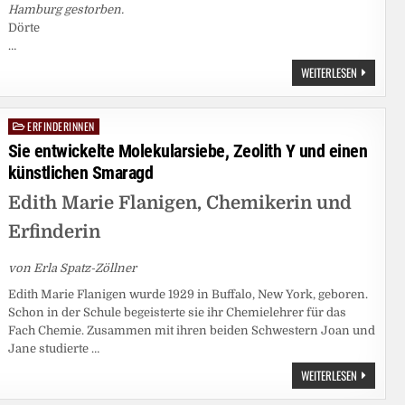
Hamburg gestorben.
Dörte
…
DÖRTE
WEITERLESEN
HELM
ERFINDERINNEN
Posted
in
Sie entwickelte Molekularsiebe, Zeolith Y und einen
künstlichen Smaragd
Edith Marie Flanigen, Chemikerin und
Erfinderin
von Erla Spatz-Zöllner
Edith Marie Flanigen wurde 1929 in Buffalo, New York, geboren.
Schon in der Schule begeisterte sie ihr Chemielehrer für das
Fach Chemie. Zusammen mit ihren beiden Schwestern Joan und
Jane studierte …
SIE
WEITERLESEN
ENTWICKEL
MOLEKULAR