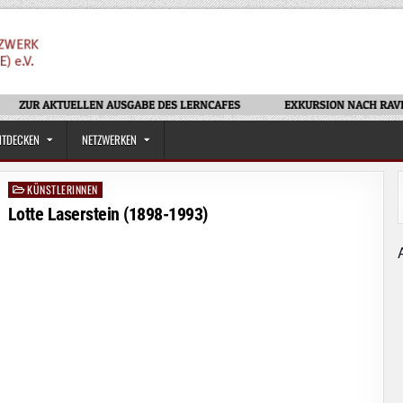
R AKTUELLEN AUSGABE DES LERNCAFES
EXKURSION NACH RAVENSBU
NTDECKEN
NETZWERKEN
KÜNSTLERINNEN
Posted
in
Lotte Laserstein (1898-1993)