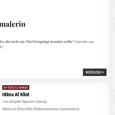
smalerin
e, die nicht im Titel festgelegt werden sollte“
(Jacoba van
4)
JACOBA
WEITERLESEN
VAN
HEEMSKER
(1876
–
KÜNSTLERINNEN
Posted
1923)
in
Hilma Af Klint
von Brigitte Nguyen-Duong
Hilma af Klint 1901 (Wikicommons Gemeinfrei)