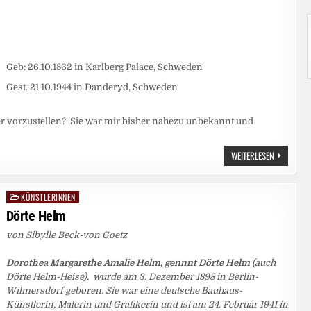
Geb: 26.10.1862 in Karlberg Palace, Schweden
Gest. 21.10.1944 in Danderyd, Schweden
er vorzustellen? Sie war mir bisher nahezu unbekannt und
HILMA
WEITERLESEN
AF
KLINT
KÜNSTLERINNEN
Posted
in
Dörte Helm
von Sibylle Beck-von Goetz
Dorothea Margarethe Amalie Helm, gennnt Dörte Helm
(auch
Dörte Helm-Heise), wurde am 3. Dezember 1898 in Berlin-
Wilmersdorf geboren. Sie war eine deutsche Bauhaus-
Künstlerin, Malerin und Grafikerin und ist am 24. Februar 1941 in