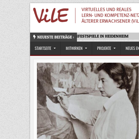
Skip
to
content
OTELLO – OPERNFESTSPIELE IN HEIDENHEIM
ZU
NEUESTE BEITRÄGE :
STARTSEITE
MITWIRKEN
PROJEKTE
NEUES E