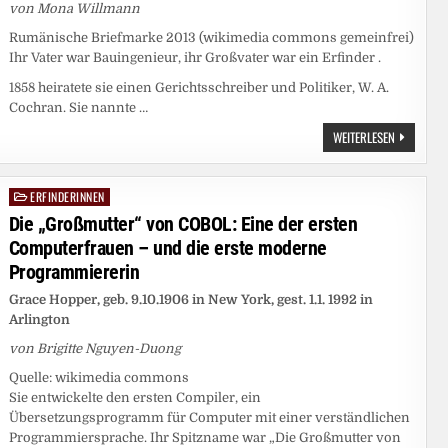
von Mona Willmann
Rumänische Briefmarke 2013 (wikimedia commons gemeinfrei)
Ihr Vater war Bauingenieur, ihr Großvater war ein Erfinder .
1858 heiratete sie einen Gerichtsschreiber und Politiker, W. A.
Cochran. Sie nannte …
SIE
WEITERLESEN
ERFAND
DEN
ERSTEN
GESCHIRR
ERFINDERINNEN
Posted
in
Die „Großmutter“ von COBOL: Eine der ersten
Computerfrauen – und die erste moderne
Programmiererin
Grace Hopper, geb. 9.10.1906 in New York, gest. 1.1. 1992 in
Arlington
von Brigitte Nguyen-Duong
Quelle: wikimedia commons
Sie entwickelte den ersten Compiler, ein
Übersetzungsprogramm für Computer mit einer verständlichen
Programmiersprache. Ihr Spitzname war „Die Großmutter von