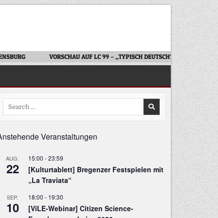
RG
VORSCHAU AUF LC 99 – „TYPISCH DEUTSCH?“
BESUCH DES
Search
for:
Anstehende Veranstaltungen
15:00
-
23:59
AUG.
22
[Kulturtablett] Bregenzer Festspielen mit
„La Traviata“
18:00
-
19:30
SEP.
10
[ViLE-Webinar] Citizen Science-