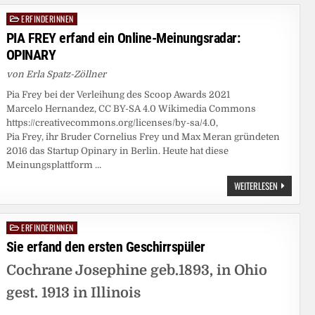
ZEOLITH
Y
ERFINDERINNEN
Posted
UND
EINEN
in
PIA FREY erfand ein Online-Meinungsradar:
KÜNSTLICH
SMARAGD
OPINARY
von Erla Spatz-Zöllner
Pia Frey bei der Verleihung des Scoop Awards 2021
Marcelo Hernandez, CC BY-SA 4.0 Wikimedia Commons
https://creativecommons.org/licenses/by-sa/4.0,
Pia Frey, ihr Bruder Cornelius Frey und Max Meran gründeten
2016 das Startup Opinary in Berlin. Heute hat diese
Meinungsplattform …
PIA
WEITERLESEN
FREY
ERFAND
EIN
ONLINE-
ERFINDERINNEN
Posted
MEINUNGS
OPINARY
in
Sie erfand den ersten Geschirrspüler
Cochrane Josephine geb.1893, in Ohio
gest. 1913 in Illinois