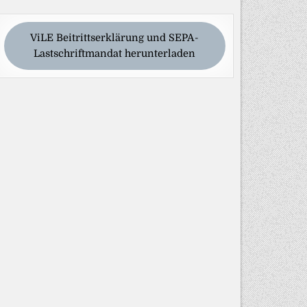
ViLE Beitrittserklärung und SEPA-
Lastschriftmandat herunterladen