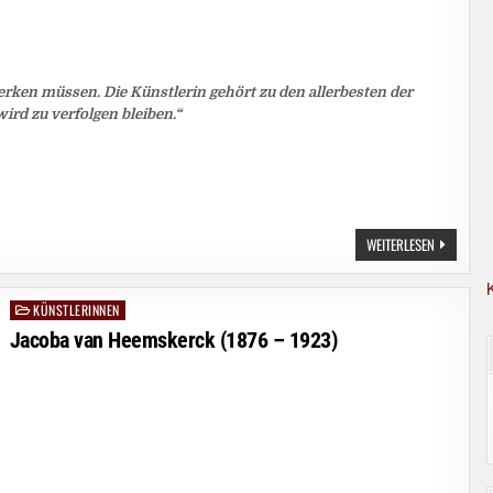
rken müssen. Die Künstlerin gehört zu den allerbesten der
wird zu verfolgen bleiben.“
LOTTE
WEITERLESEN
LASERSTEI
(1898-
1993)
KÜNSTLERINNEN
Posted
in
Jacoba van Heemskerck (1876 – 1923)