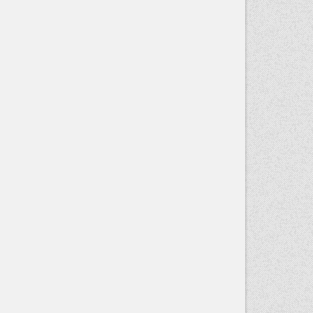
TER“ V
RAUEN –
ERERIN
IZTE