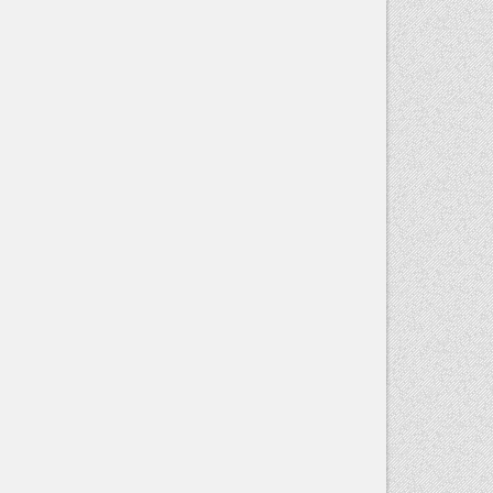
TE
SIEBE,